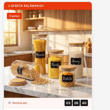
OFERTA RELÂMPAGO
5 potes
03
26
38
Termina em:
:
: