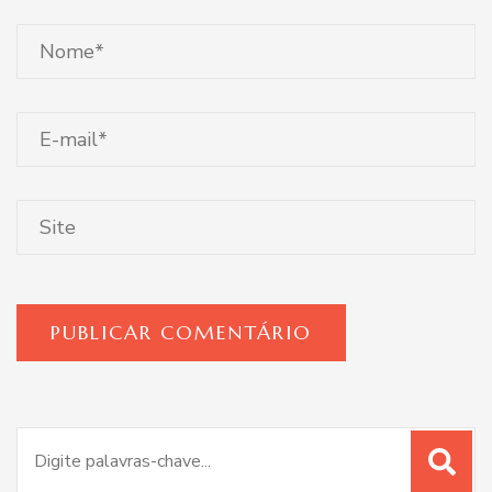
Procurar
por: