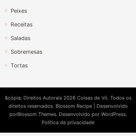
Peixes
Receitas
Saladas
Sobremesas
Tortas
&cópia; Direitos Autorais 2026
Coisas de Vó
. Todos os
direitos reservados.
Blossom Recipe | Desenvolvido
por
Blossom Themes
. Desenvolvido por
WordPress
.
Política de privacidade