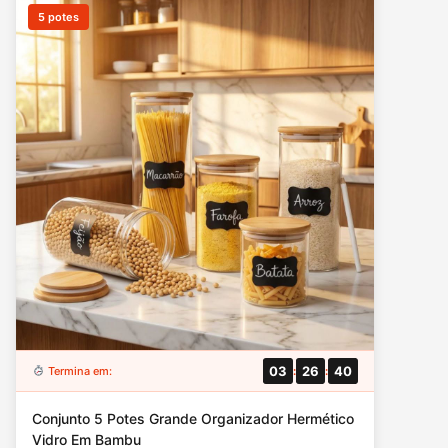
5 potes
03
26
39
Termina em:
:
:
Conjunto 5 Potes Grande Organizador Hermético
Vidro Em Bambu