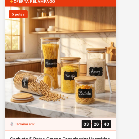
OFERTA RELÂMPAGO
5 potes
03
26
38
Termina em:
:
:
Conjunto 5 Potes Grande Organizador Hermético