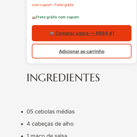
com cupom · Frete grátis
Frete grátis com cupom
Comprar agora — R$64,41
Adicionar ao carrinho
INGREDIENTES
05 cebolas médias
4 cabeças de alho
1 maço de salsa