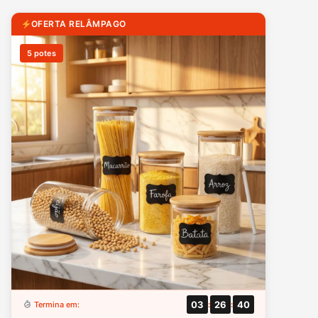
OFERTA RELÂMPAGO
5 potes
03
26
39
Termina em:
:
: