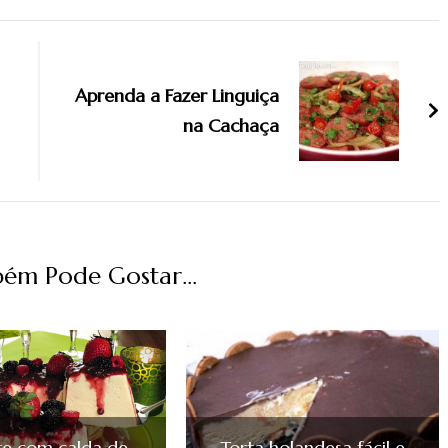
Aprenda a Fazer Linguiça
na Cachaça
ém Pode Gostar...
te com calda de
Torta holandesa fácil e