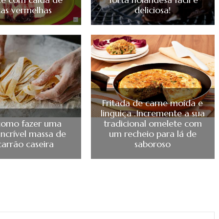
tas vermelhas
deliciosa!
Fritada de carne moída e
linguiça .Incremente a sua
como fazer uma
tradicional omelete com
incrível massa de
um recheio para lá de
arrão caseira
saboroso