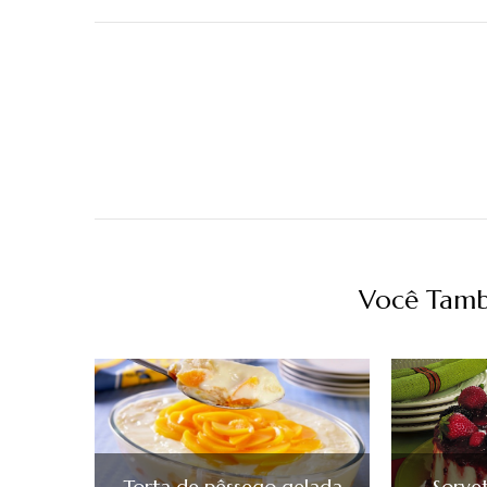
Navegação
de
post
Você Tamb
Torta de pêssego gelada
Sorve