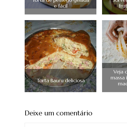
e fácil
fru
Veja 
massa 
Torta Bauru deliciosa
mac
Deixe um comentário