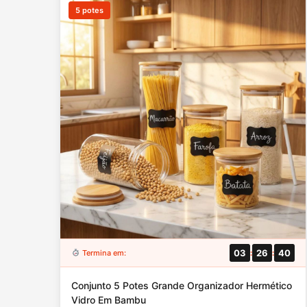
5 potes
03
26
39
Termina em:
:
:
Conjunto 5 Potes Grande Organizador Hermético
Vidro Em Bambu