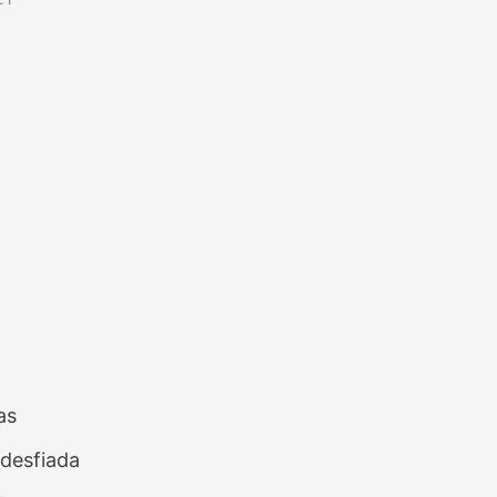
as
 desfiada