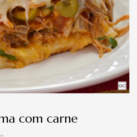
rma com carne
21