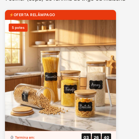
OFERTA RELÂMPAGO
5 potes
03
26
39
Termina em:
:
: