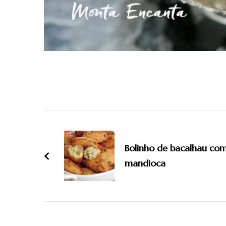
Navegação
de
Bolinho de bacalhau co
post
mandioca