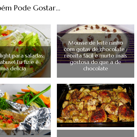
ém Pode Gostar...
Mousse de leite ninho
com gotas de chocolate :
ight para saladas:
receita fácil e muito mais
abuse! Eu fiz e é
gostosa do que a de
uma delicia
chocolate