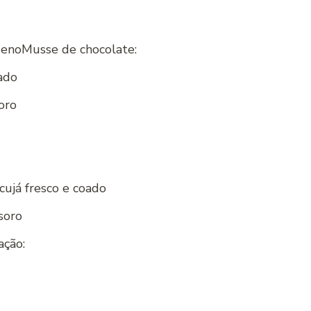
uenoMusse de chocolate:
ado
oro
cujá fresco e coado
soro
ação: