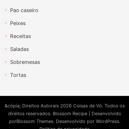
Pao caseiro
Peixes
Receitas
Saladas
Sobremesas
Tortas
&cópia; Direitos Autorais 2026
Coisas de Vó
. Todos os
direitos reservados.
Blossom Recipe | Desenvolvido
por
Blossom Themes
. Desenvolvido por
WordPress
.