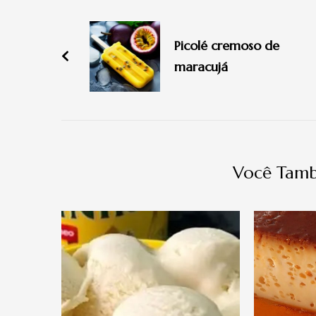
Navegação
de
Picolé cremoso de
post
maracujá
Você Tamb