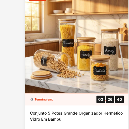
03
26
39
Termina em:
:
:
Conjunto 5 Potes Grande Organizador Hermético
Vidro Em Bambu