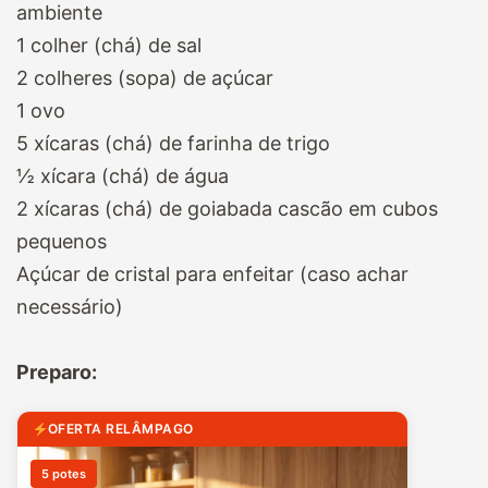
ambiente
1 colher (chá) de sal
2 colheres (sopa) de açúcar
1 ovo
5 xícaras (chá) de farinha de trigo
½ xícara (chá) de água
2 xícaras (chá) de goiabada cascão em cubos
pequenos
Açúcar de cristal para enfeitar (caso achar
necessário)
⠀
Preparo:
OFERTA RELÂMPAGO
5 potes