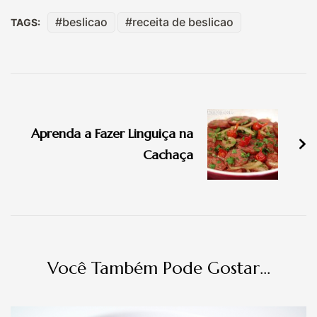
beslicao
receita de beslicao
TAGS:
Navegação
de
Aprenda a Fazer Linguiça na
post
Cachaça
Você Também Pode Gostar...