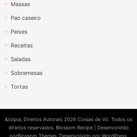
Massas
Pao caseiro
Peixes
Receitas
Saladas
Sobremesas
Tortas
&cópia; Direitos Autorais 2026
Coisas de Vó
. Todos os
direitos reservados.
Blossom Recipe | Desenvolvido
por
Blossom Themes
. Desenvolvido por
WordPress
.