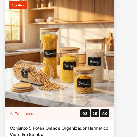
5 potes
03
26
39
Termina em:
:
:
Conjunto 5 Potes Grande Organizador Hermético
Vidro Em Bambu