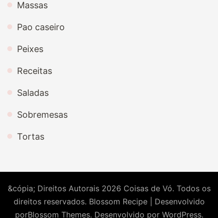
Massas
Pao caseiro
Peixes
Receitas
Saladas
Sobremesas
Tortas
&cópia; Direitos Autorais 2026
Coisas de Vó
. Todos os
direitos reservados.
Blossom Recipe | Desenvolvido
por
Blossom Themes
. Desenvolvido por
WordPress
.