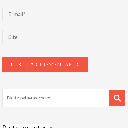
Procurar
por: