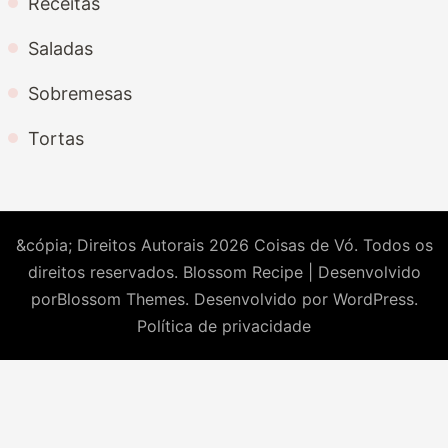
Receitas
Saladas
Sobremesas
Tortas
&cópia; Direitos Autorais 2026
Coisas de Vó
. Todos os
direitos reservados.
Blossom Recipe | Desenvolvido
por
Blossom Themes
. Desenvolvido por
WordPress
.
Política de privacidade