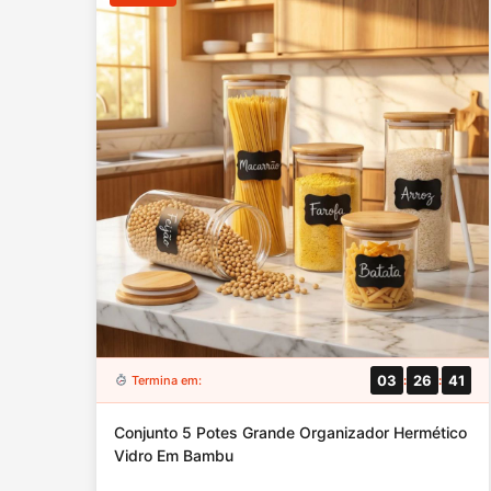
03
26
39
Termina em:
:
:
Conjunto 5 Potes Grande Organizador Hermético
Vidro Em Bambu