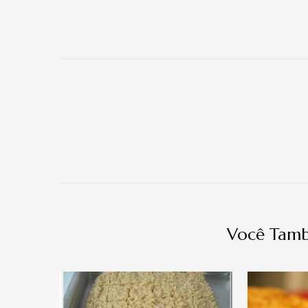
Navegação
de
post
Você Tamb