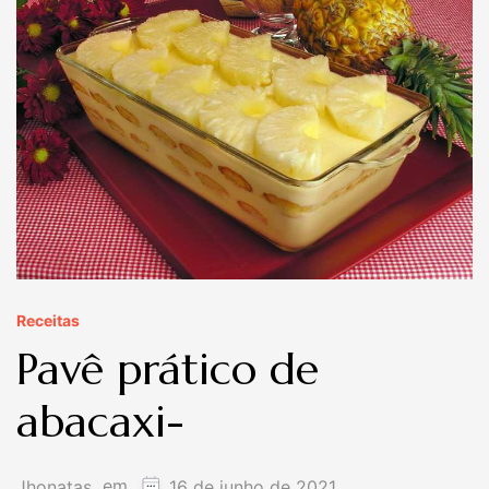
Receitas
Pavê prático de
abacaxi-
em
Jhonatas
16 de junho de 2021