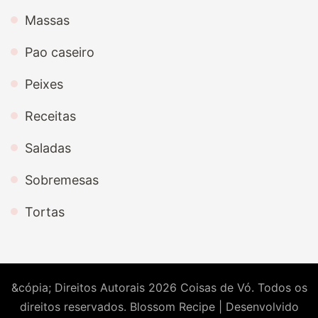
Massas
Pao caseiro
Peixes
Receitas
Saladas
Sobremesas
Tortas
&cópia; Direitos Autorais 2026
Coisas de Vó
. Todos os
direitos reservados.
Blossom Recipe | Desenvolvido