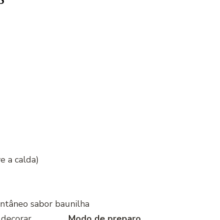
e a calda)
antâneo sabor baunilha
 decorar
Modo de preparo