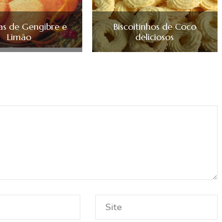
as de Gengibre e
Biscoitinhos de Coco
Limão
deliciosos