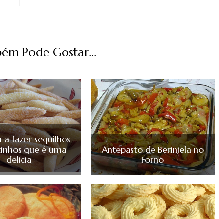
ém Pode Gostar...
 a fazer sequilhos
itinhos que é uma
Antepasto de Berinjela no
delicia
Forno