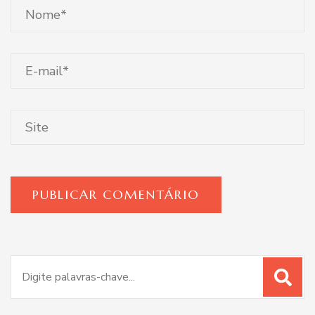
Procurar
por: