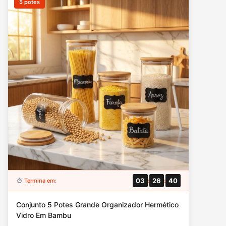
5 potes
03
26
39
Termina em:
:
:
Conjunto 5 Potes Grande Organizador Hermético
Vidro Em Bambu