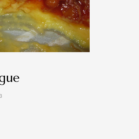
gue
3