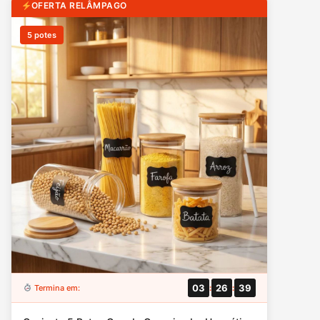
OFERTA RELÂMPAGO
5 potes
03
26
38
Termina em:
:
: