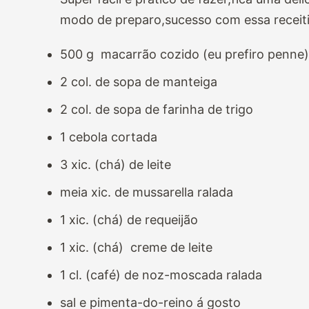
modo de preparo,sucesso com essa receiti
500 g macarrão cozido (eu prefiro penne)
2 col. de sopa de manteiga
2 col. de sopa de farinha de trigo
1 cebola cortada
3 xic. (chá) de leite
meia xic. de mussarella ralada
1 xic. (chá) de requeijão
1 xic. (chá) creme de leite
1 cl. (café) de noz-moscada ralada
sal e pimenta-do-reino á gosto