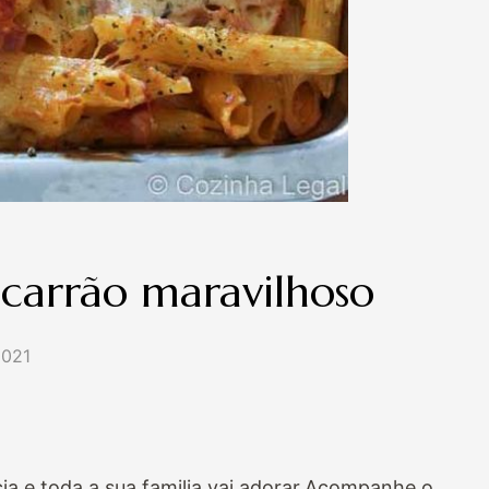
carrão maravilhoso
2021
icia e toda a sua familia vai adorar.Acompanhe o