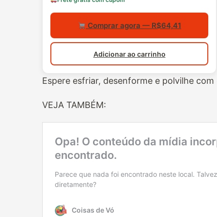
Comprar agora — R$64,41
Adicionar ao carrinho
Espere esfriar, desenforme e polvilhe com c
VEJA TAMBÉM: