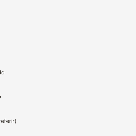
ado
o
eferir)