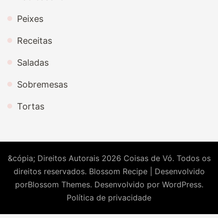
Peixes
Receitas
Saladas
Sobremesas
Tortas
&cópia; Direitos Autorais 2026
Coisas de Vó
. Todos os
direitos reservados.
Blossom Recipe | Desenvolvido
por
Blossom Themes
. Desenvolvido por
WordPress
.
Política de privacidade