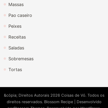
Massas
Pao caseiro
Peixes
Receitas
Saladas
Sobremesas
Tortas
&cópia; Direitos Autorais 2026
Coisas de Vó
. Todos os
direitos reservados.
Blossom Recipe | Desenvolvido