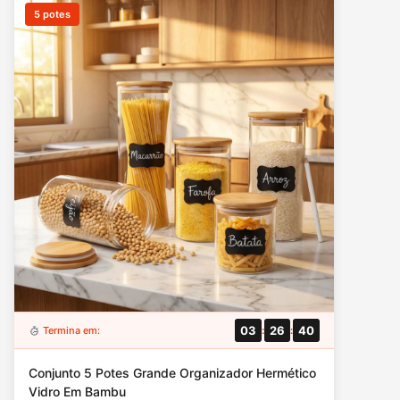
5 potes
03
26
39
Termina em:
:
:
Conjunto 5 Potes Grande Organizador Hermético
Vidro Em Bambu