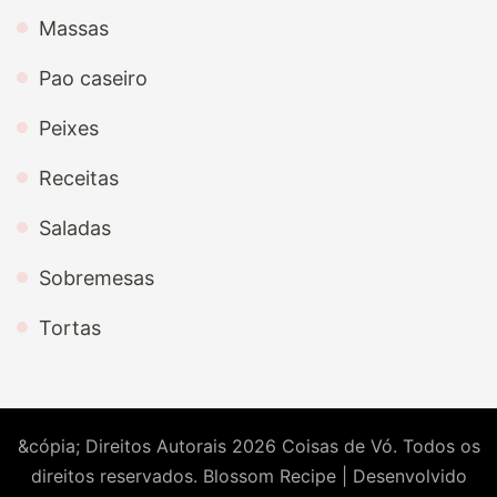
Massas
Pao caseiro
Peixes
Receitas
Saladas
Sobremesas
Tortas
&cópia; Direitos Autorais 2026
Coisas de Vó
. Todos os
direitos reservados.
Blossom Recipe | Desenvolvido