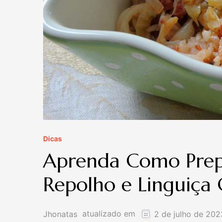
Dicas
Aprenda Como Prep
Repolho e Linguiça 
atualizado em
Jhonatas
2 de julho de 202