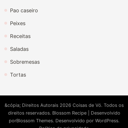
Pao caseiro
Peixes
Receitas
Saladas
Sobremesas
Tortas
&cópia; Direitos Autorais 2026
Coisas de Vó
. Todos os
direitos reservados.
Blossom Recipe | Desenvolvido
por
Blossom Themes
. Desenvolvido por
WordPress
.