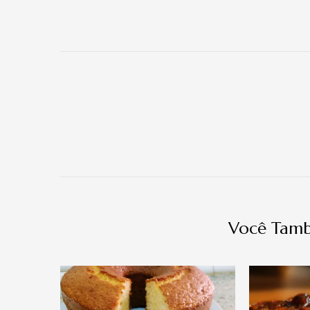
Navegação
de
post
Você Tamb