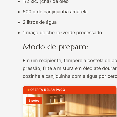
1/2 xíc. (chá) de óleo
500 g de canjiquinha amarela
2 litros de água
1 maço de cheiro-verde processado
Modo de preparo:
Em um recipiente, tempere a costela de po
pressão, frite a mistura em óleo até doura
cozinhe a canjiquinha com a água por cer
OFERTA RELÂMPAGO
5 potes