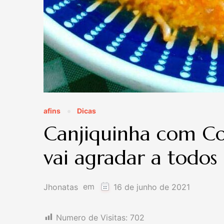
afins
Dicas
Canjiquinha com Co
vai agradar a todos
em
Jhonatas
16 de junho de 2021
Numero de Visitas:
702