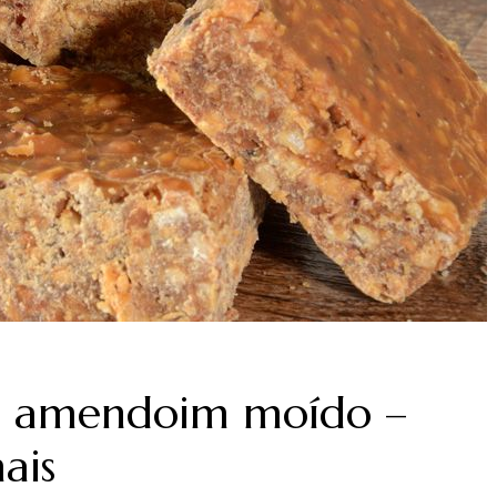
m amendoim moído –
ais