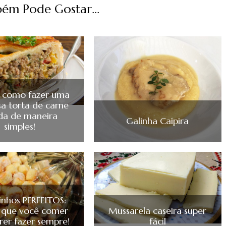
ém Pode Gostar...
a como fazer uma
sa torta de carne
da de maneira
Galinha Caipira
simples!
tinhos PERFEITOS:
 que você comer
Mussarela caseira super
rer fazer sempre!
fácil