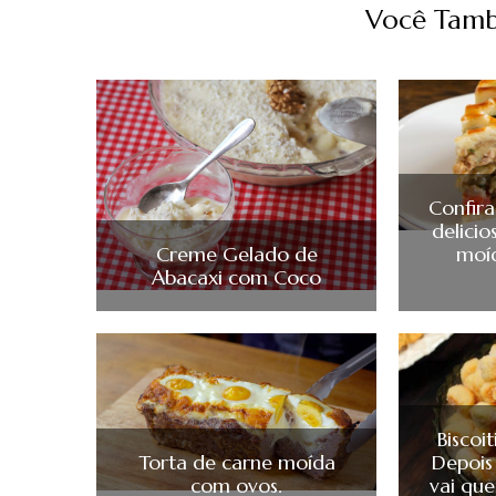
Você Tamb
Confir
delicio
Creme Gelado de
moí
Abacaxi com Coco
Biscoi
Torta de carne moída
Depois
com ovos.
vai que