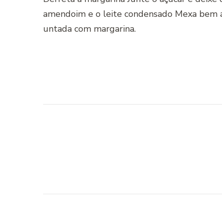
amendoim e o leite condensado Mexa bem a
untada com margarina.
Navegação
de
post