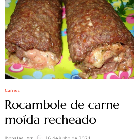
Carnes
Rocambole de carne
moída recheado
em
Jhonatas
16 de junho de 2021