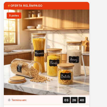
OFERTA RELÂMPAGO
5 potes
03
26
39
Termina em:
:
: