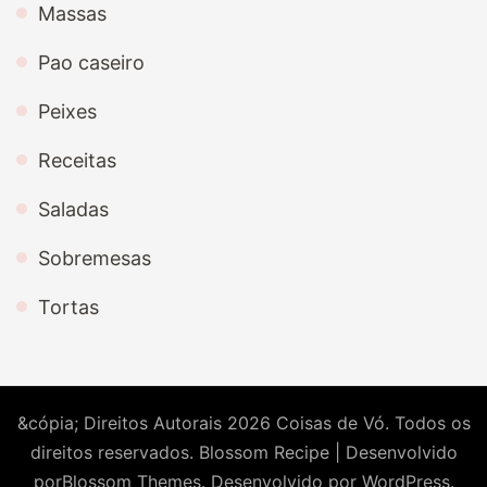
Massas
Pao caseiro
Peixes
Receitas
Saladas
Sobremesas
Tortas
&cópia; Direitos Autorais 2026
Coisas de Vó
. Todos os
direitos reservados.
Blossom Recipe | Desenvolvido
por
Blossom Themes
. Desenvolvido por
WordPress
.