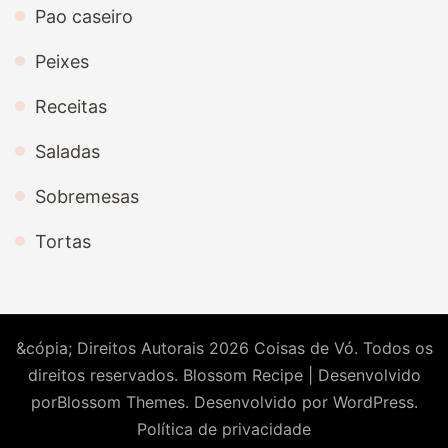
Pao caseiro
Peixes
Receitas
Saladas
Sobremesas
Tortas
&cópia; Direitos Autorais 2026
Coisas de Vó
. Todos os
direitos reservados.
Blossom Recipe | Desenvolvido
por
Blossom Themes
. Desenvolvido por
WordPress
.
Política de privacidade