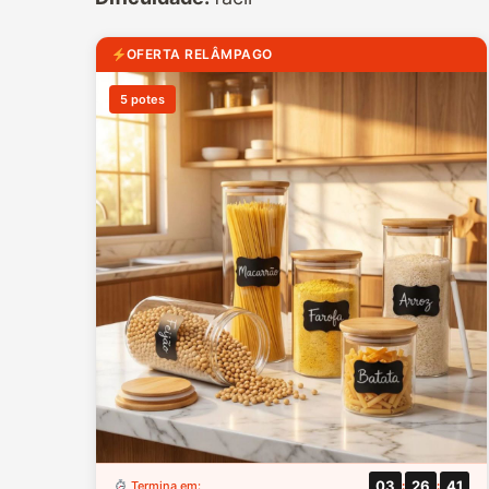
OFERTA RELÂMPAGO
5 potes
03
26
40
Termina em:
:
: