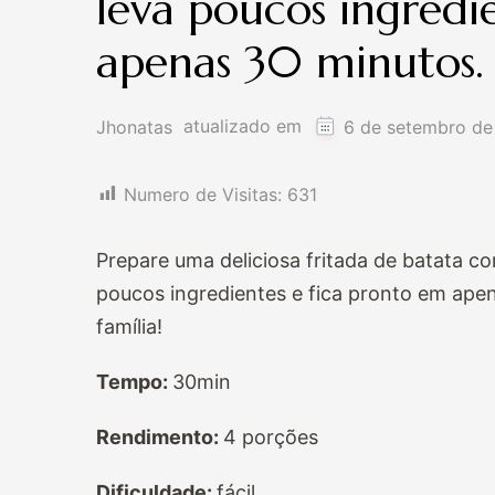
leva poucos ingredi
apenas 30 minutos.
atualizado em
Jhonatas
6 de setembro de
Numero de Visitas:
631
Prepare uma deliciosa fritada de batata com
poucos ingredientes e fica pronto em ape
família!
Tempo:
30min
Rendimento:
4 porções
Dificuldade:
fácil