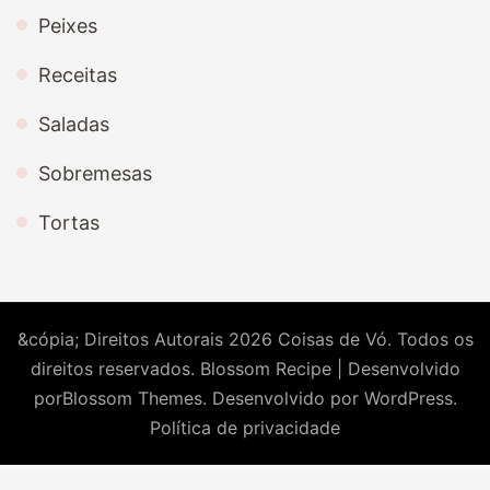
Peixes
Receitas
Saladas
Sobremesas
Tortas
&cópia; Direitos Autorais 2026
Coisas de Vó
. Todos os
direitos reservados.
Blossom Recipe | Desenvolvido
por
Blossom Themes
. Desenvolvido por
WordPress
.
Política de privacidade