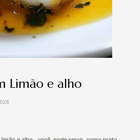
m Limão e alho
2026
limão e alho., você pode servir como prato