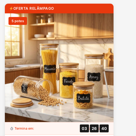
OFERTA RELÂMPAGO
5 potes
03
26
39
Termina em:
:
: