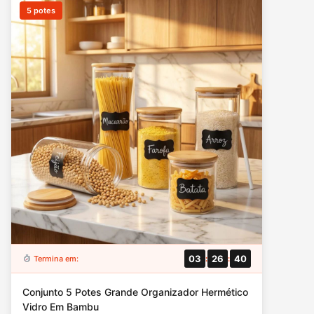
5 potes
03
26
39
Termina em:
:
:
Conjunto 5 Potes Grande Organizador Hermético
Vidro Em Bambu