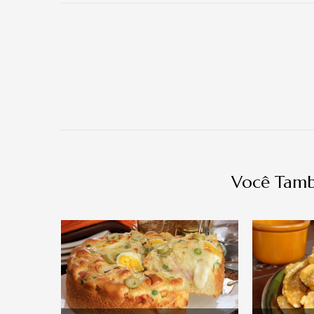
Navegação
de
post
Você Tamb